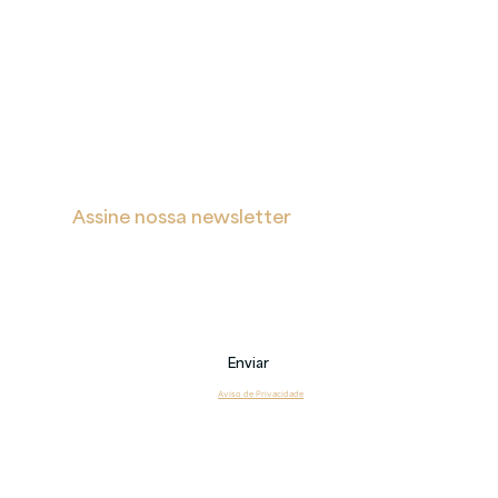
A
Proteção
Verita
de Dados
Inicial
Portal de Privacidade
Sobre
Política de Cookies
Soluções
Política de Privacidade e Proteção de Dados Pessoais
Blog
s
Contatos
Assine nossa newsletter
Receba notificações sobre novas postagens, eventos 
e também sobre nossos serviços.
Email
Enviar
Li e estou de acordo com o 
Aviso de Privacidade