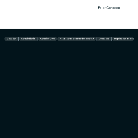
Falar Conosco
Notíc
ias
Valuation
Contabilidade
Consultor CVM
Assessores de Investimentos (AI)
Contratos
Propriedade Intelectual