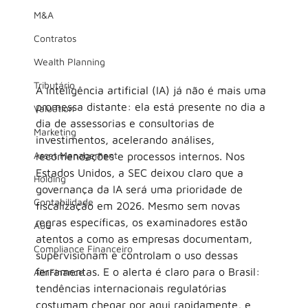
M&A
Contratos
Wealth Planning
Tributário
A inteligência artificial (IA) já não é mais uma 
promessa distante: ela está presente no dia a 
Valuation
dia de assessorias e consultorias de 
Marketing
investimentos, acelerando análises, 
Asset Management
recomendações e processos internos. Nos 
Estados Unidos, a SEC deixou claro que a 
Holding
governança da IA será uma prioridade de 
Contabilidade
fiscalização em 2026. Mesmo sem novas 
regras específicas, os examinadores estão 
AuC
atentos a como as empresas documentam, 
Compliance Financeiro
supervisionam e controlam o uso dessas 
ferramentas. E o alerta é claro para o Brasil: 
AIInFinance
tendências internacionais regulatórias 
costumam chegar por aqui rapidamente, e 