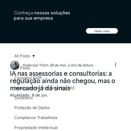
Conheça
nossas soluções
para sua empresa
Saber mais
All Posts
Anderson Timm
28 de mai.
2 min de leitura
All Posts
IA nas assessorias e consultorias: a
Consultor CVM
regulação ainda não chegou, mas o
mercado já dá sinais
Assessores de Investimentos (AI)
Atualizado:
8 de jun.
Societário
Proteção de Dados
Compliance Trabalhista
Propriedade Intelectual