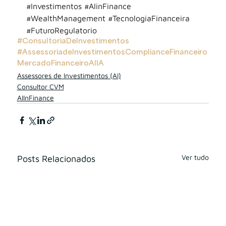
#Investimentos
#AIinFinance
#WealthManagement
#TecnologiaFinanceira
#FuturoRegulatorio
#ConsultoriaDeInvestimentos
#AssessoriadeInvestimentos
ComplianceFinanceiro
MercadoFinanceiro
AI
IA
Assessores de Investimentos (AI)
Consultor CVM
AIInFinance
Ver tudo
Posts Relacionados