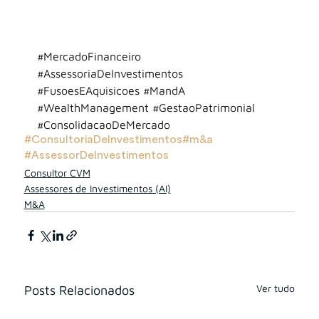
#MercadoFinanceiro
#AssessoriaDeInvestimentos
#FusoesEAquisicoes
#MandA
#WealthManagement
#GestaoPatrimonial
#ConsolidacaoDeMercado
#ConsultoriaDeInvestimentos
#m&a
#AssessorDeInvestimentos
Consultor CVM
Assessores de Investimentos (AI)
M&A
Ver tudo
Posts Relacionados