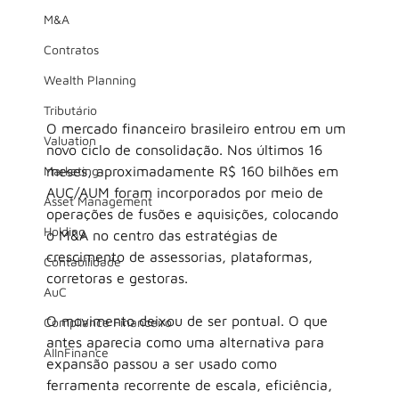
M&A
Contratos
Wealth Planning
Tributário
O mercado financeiro brasileiro entrou em um 
Valuation
novo ciclo de consolidação. Nos últimos 16 
Marketing
meses, aproximadamente R$ 160 bilhões em 
AUC/AUM foram incorporados por meio de 
Asset Management
operações de fusões e aquisições, colocando 
Holding
o M&A no centro das estratégias de 
crescimento de assessorias, plataformas, 
Contabilidade
corretoras e gestoras.
AuC
O movimento deixou de ser pontual. O que 
Compliance Financeiro
antes aparecia como uma alternativa para 
AIInFinance
expansão passou a ser usado como 
ferramenta recorrente de escala, eficiência, 