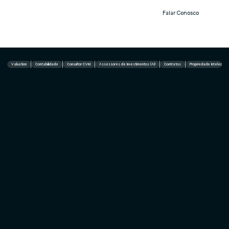
Falar Conosco
Notíc
ias
Valuation
Contabilidade
Consultor CVM
Assessores de Investimentos (AI)
Contratos
Propriedade Intelectual