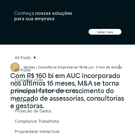
Conheça
nossas soluções
para sua empresa
Saber mais
All Posts
Veritas | Consultoria Empresarial
18 de jun.
3 min de leitura
All Posts
Com R$ 160 bi em AUC incorporado
Consultor CVM
nos últimos 16 meses, M&A se torna
principal fator de crescimento do
Assessores de Investimentos (AI)
mercado de assessorias, consultorias
Societário
e gestoras.
Proteção de Dados
Compliance Trabalhista
Propriedade Intelectual