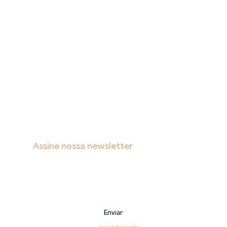
A
Proteção
Verita
de Dados
Inicial
Portal de Privacidade
Sobre
Política de Cookies
Soluções
Política de Privacidade e Proteção de Dados Pessoais
Blog
s
Contatos
Assine nossa newsletter
Receba notificações sobre novas postagens, eventos 
e também sobre nossos serviços.
Email
Enviar
Li e estou de acordo com o 
Aviso de Privacidade