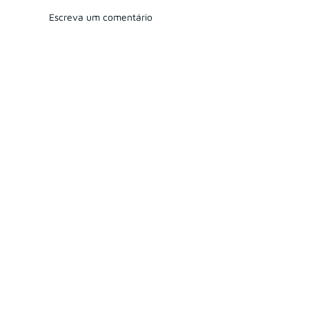
Escreva um comentário
O que os últimos M&As da Davos
revelam sobre a consolidação do
mercado financeiro