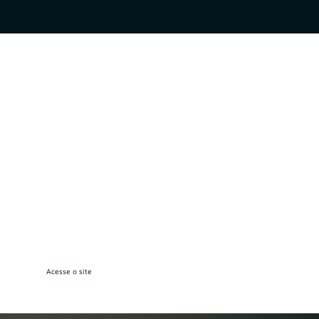
Conheça mais
sobre a
empresa no
site
Acesse o site