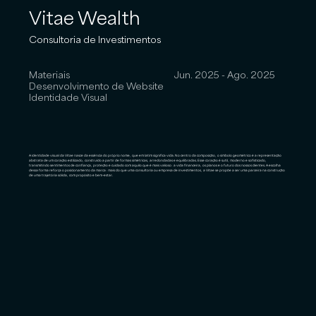
Vitae Wealth
Consultoria de Investimentos
Materiais
Jun. 2025 - Ago. 2025
Desenvolvimento de Website
Identidade Visual
A identidade visual da Vitae nasce da essência do próprio nome, que em latim significa vida. No centro da composição, o símbolo geométrico é a representação
abstrata de um coração estilizado, construído a partir de formas simétricas, arredondadas e equilibradas. Esse coração é sutil, moderno e sofisticado,
transmitindo sentimentos de confiança, proteção e cuidado com aquilo que é mais valioso: a vida financeira, os planos e o futuro dos nossos clientes. A escolha
dessa forma reforça o posicionamento da marca: mais do que uma consultoria ou empresa de investimentos, a Vitae se propõe a ser uma parceira na construção
de uma trajetória sólida, com propósito e bem-estar.