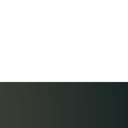
e a
no