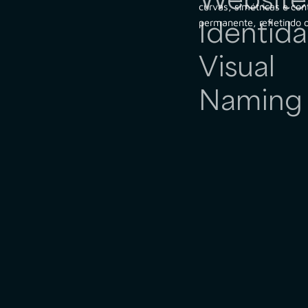
curvas, simétricas e con
permanente, refletindo os
Identid
Visual
Naming