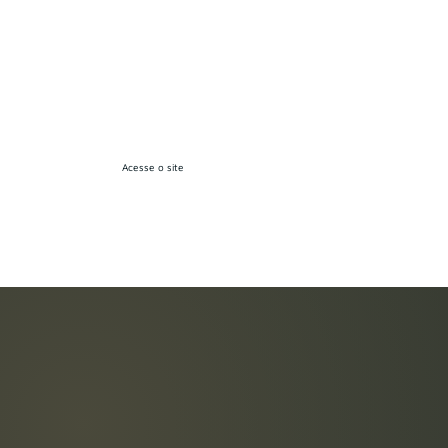
mais sobr
empresa 
Acesse o site
site