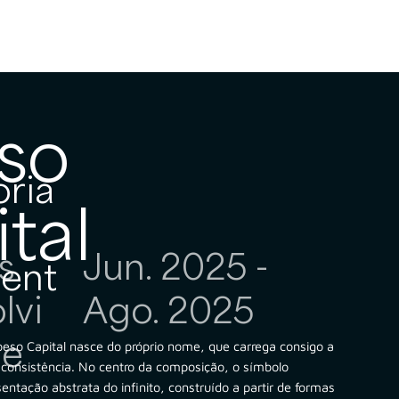
so
oria
tal
Jun. 2025 -
s
ment
Ago. 2025
lvi
de
oeso Capital nasce do próprio nome, que carrega consigo a
 consistência. No centro da composição, o símbolo
ntação abstrata do infinito, construído a partir de formas