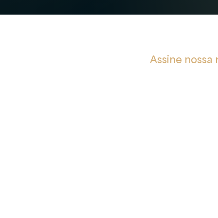
rot
Assine nossa 
Privacidade
Receba notificações so
e Cookies
ção
Email
e Privacidade e Proteção de
soais
Li e estou de acor
e
ad