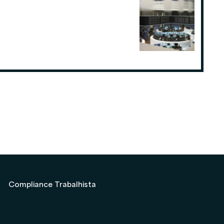
Como o planejamento tributário
pode fazer a diferença para
Consultorias ou Assessorias de
Investimentos
19 de ago. de 2025
Compliance Trabalhista