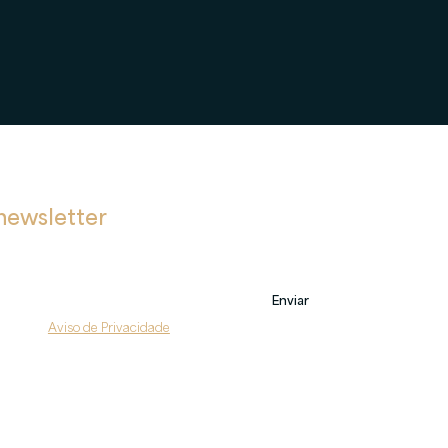
newsletter
bre novas postagens, eventos e também sobre nossos serviços.
Enviar
do com o 
Aviso de Privacidade