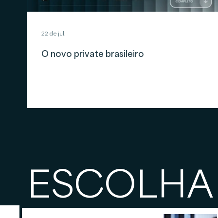
22 de jul.
O novo private brasileiro
ESCOLHA