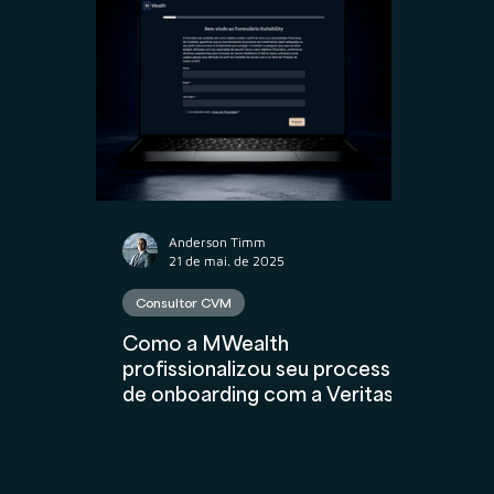
Propriedade Intelectual
M&A
Contr
Contabilidade
AuC
Compliance Fina
Anderson Timm
21 de mai. de 2025
Consultor CVM
Como a MWealth
profissionalizou seu processo
de onboarding com a Veritas