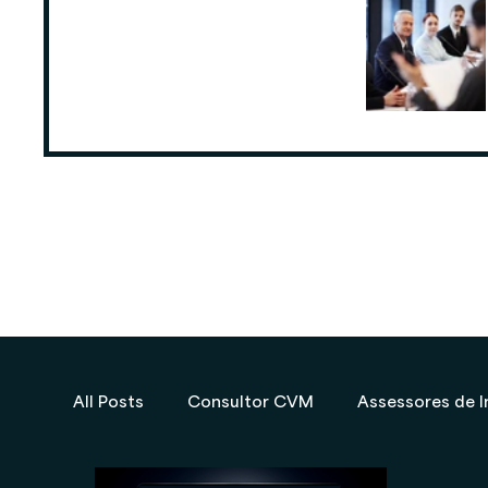
ANCORD: Número de Assessores de
Investimentos cresce 6,3% nos
últimos 12 meses
25 de ago. de 2025
All Posts
Consultor CVM
Assessores de I