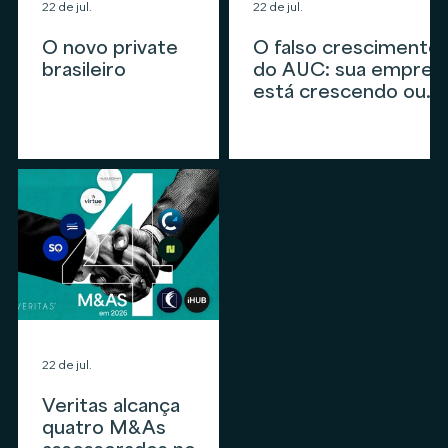
22 de jul.
22 de jul.
O novo private
O falso crescimento
brasileiro
do AUC: sua empres
está crescendo ou
apenas
acompanhando o
mercado?
22 de jul.
Veritas alcança
quatro M&As