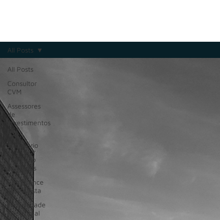
All Posts
All Posts
Consultor
CVM
Assessores
de
Investimentos
(AI)
Societário
Proteção
de Dados
Compliance
Trabalhista
Propriedade
Intelectual