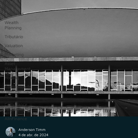
M&A
Contratos
Wealth
Planning
Tributário
Valuation
Marketing
Asset
Management
Holding
Contabilidade
AuC
Compliance
Financeiro
AIInFinance
Anderson Timm