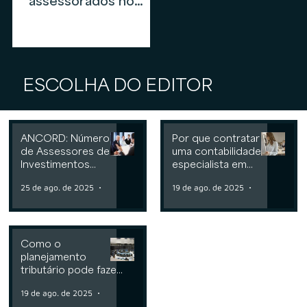
assessorados no
mercado de
assessoria de
investimentos em
2026
ESCOLHA DO EDITOR
ANCORD: Número
Por que contratar
de Assessores de
uma contabilidade
Investimentos
especialista em
cresce 6,3% nos
assessoria de
25 de ago. de 2025
2 min de leitura
19 de ago. de 2025
2 min de leit
últimos 12 meses
investimentos
Como o
planejamento
tributário pode fazer
a diferença para
19 de ago. de 2025
2 min de leitura
Consultorias ou