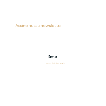
s
Assine nossa newsletter
Receba notificações sobre novas postagens, eventos 
e também sobre nossos serviços.
Email
Enviar
Li e estou de acordo com o 
Aviso de Privacidade
Copyright 2026 © Veritas – Todos os direitos reservados.