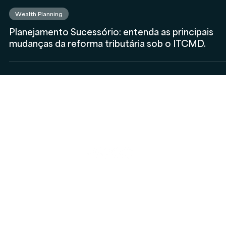
4 de abr. de 2024
Wealth Planning
Planejamento Sucessório: entenda as principais
mudanças da reforma tributária sob o ITCMD.
A
Proteção
Verita
de Dados
Inicial
Portal de Privacidade
Sobre
Política de Cookies
Soluções
Política de Privacidade e Proteção de Dados Pessoais
Blog
Contatos