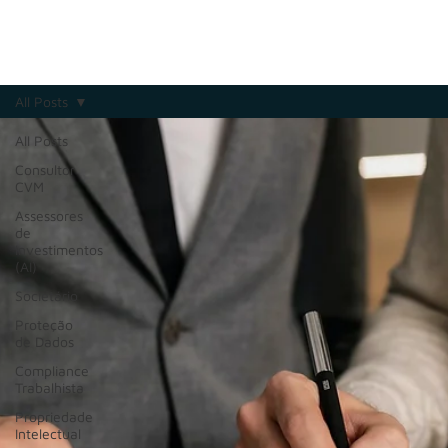
All Posts
All Posts
Consultor
CVM
Assessores
de
Investimentos
(AI)
Societário
Proteção
de Dados
Compliance
Trabalhista
Propriedade
Intelectual