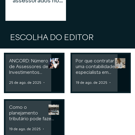
assessorados no
mercado de
assessoria de
investimentos em
2026
ESCOLHA DO EDITOR
ANCORD: Número
Por que contratar
de Assessores de
uma contabilidade
Investimentos
especialista em
cresce 6,3% nos
assessoria de
25 de ago. de 2025
2 min de leitura
19 de ago. de 2025
2 min de leit
últimos 12 meses
investimentos
Como o
planejamento
tributário pode fazer
a diferença para
19 de ago. de 2025
2 min de leitura
Consultorias ou