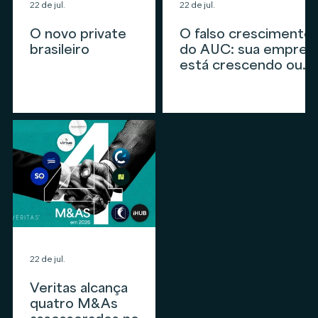
22 de jul.
22 de jul.
O novo private
O falso crescimento
brasileiro
do AUC: sua empres
está crescendo ou
apenas
acompanhando o
mercado?
22 de jul.
Veritas alcança
quatro M&As