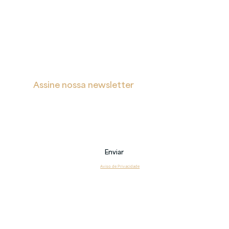
A
Proteção
Verita
de Dados
Inicial
Portal de Privacidade
Sobre
Política de Cookies
Soluções
Política de Privacidade e Proteção de Dados Pessoais
Blog
s
Contatos
Assine nossa newsletter
Receba notificações sobre novas postagens, eventos 
e também sobre nossos serviços.
Email
Enviar
Li e estou de acordo com o 
Aviso de Privacidade