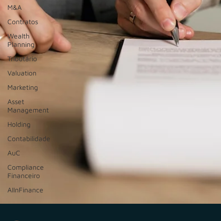
M&A
Contratos
Wealth
Planning
Tributário
Valuation
Marketing
Asset
Management
Holding
Contabilidade
AuC
Compliance
Financeiro
AIInFinance