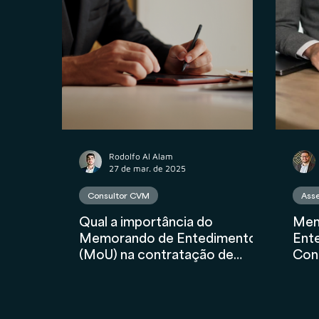
Propriedade Intelectual
M&A
Contr
Contabilidade
AuC
Compliance Fina
Rodolfo Al Alam
27 de mar. de 2025
Consultor CVM
Asse
Qual a importância do
Mem
Memorando de Entedimentos
Ent
(MoU) na contratação de
Con
Consultores CVM?
Inve
Tra