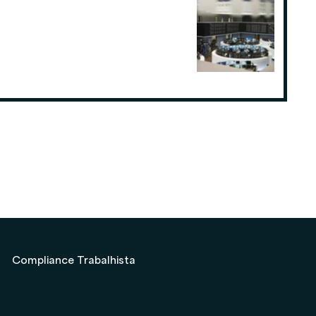
Como o planejamento tributário
pode fazer a diferença para
Consultorias ou Assessorias de
Investimentos
19 de ago. de 2025
Compliance Trabalhista