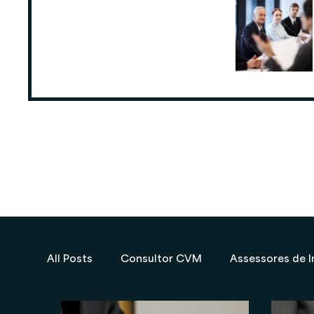
ANCORD: Número de Assessores de
Investimentos cresce 6,3% nos
últimos 12 meses
25 de ago. de 2025
All Posts
Consultor CVM
Assessores de I