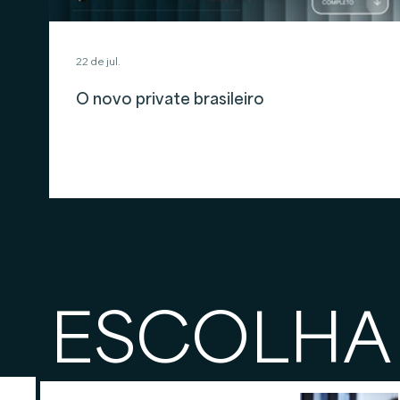
22 de jul.
O novo private brasileiro
ESCOLHA