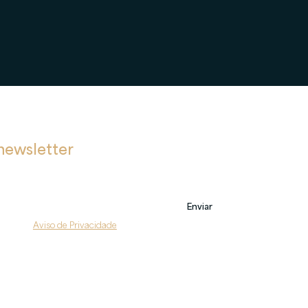
newsletter
bre novas postagens, eventos e também sobre nossos serviços.
Enviar
do com o 
Aviso de Privacidade