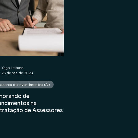
atos
Wealth Planning
Tributário
Valuation
nceiro
AIInFinance
Yago Leitune
26 de set. de 2023
ssores de Investimentos (AI)
orando de
endimentos na
tratação de Assessores de
stimentos: Segurança e
nsparência