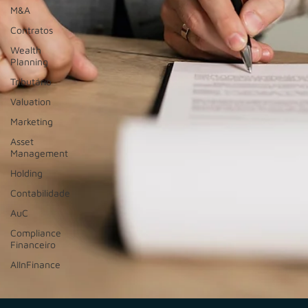
M&A
Contratos
Wealth
Planning
Tributário
Valuation
Marketing
Asset
Management
Holding
Contabilidade
AuC
Compliance
Financeiro
AIInFinance