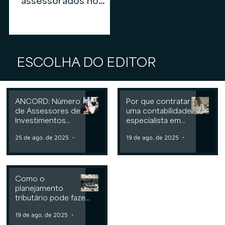
assessorados no
mercado de
assessoria de
investimentos em
2026
ESCOLHA DO EDITOR
ANCORD: Número
Por que contratar
de Assessores de
uma contabilidade
Investimentos
especialista em
cresce 6,3% nos
assessoria de
25 de ago. de 2025
2 min de leitura
19 de ago. de 2025
2 min de leit
últimos 12 meses
investimentos
Como o
planejamento
tributário pode fazer
a diferença para
19 de ago. de 2025
2 min de leitura
Consultorias ou