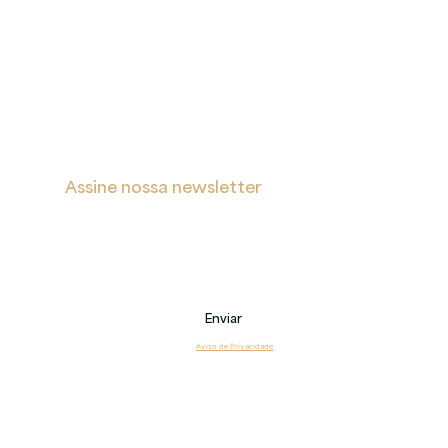
A
Proteção
Verita
de Dados
Inicial
Portal de Privacidade
Sobre
Política de Cookies
Soluções
Política de Privacidade e Proteção de Dados Pessoais
Blog
s
Contatos
Assine nossa newsletter
Receba notificações sobre novas postagens, eventos 
e também sobre nossos serviços.
Email
Enviar
Li e estou de acordo com o 
Aviso de Privacidade