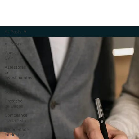
All Posts
All Posts
Consultor
CVM
Assessores
de
Investimentos
(AI)
Societário
Proteção
de Dados
Compliance
Trabalhista
Propriedade
Intelectual