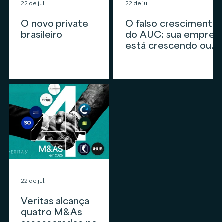
22 de jul.
22 de jul.
O novo private
O falso crescimento
brasileiro
do AUC: sua empres
está crescendo ou
apenas
acompanhando o
mercado?
22 de jul.
Veritas alcança
quatro M&As