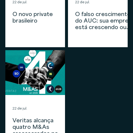
22 de jul.
22 de jul.
O novo private
O falso crescimento
brasileiro
do AUC: sua empres
está crescendo ou
apenas
acompanhando o
mercado?
22 de jul.
Veritas alcança
quatro M&As