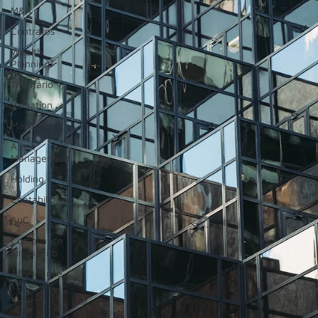
M&A
Contratos
Wealth
Planning
Tributário
Valuation
Marketing
Asset
Management
Holding
Contabilidade
AuC
Compliance
Financeiro
AIInFinance