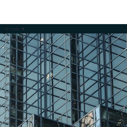
All Posts
All Posts
Consultor
CVM
Assessores
de
Investimentos
(AI)
Societário
Proteção
de Dados
Compliance
Trabalhista
Propriedade
Intelectual