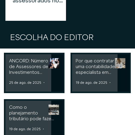
assessorados no
mercado de
assessoria de
investimentos em
2026
ESCOLHA DO EDITOR
ANCORD: Número
Por que contratar
de Assessores de
uma contabilidade
Investimentos
especialista em
cresce 6,3% nos
assessoria de
25 de ago. de 2025
2 min de leitura
19 de ago. de 2025
2 min de leit
últimos 12 meses
investimentos
Como o
planejamento
tributário pode fazer
a diferença para
19 de ago. de 2025
2 min de leitura
Consultorias ou