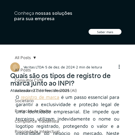
Conheça
nossas soluções
para sua empresa
Saber mais
All Posts
Veritas LTDA
5 de dez. de 2024
2 min de leitura
All Posts
Quais são os tipos de registro de
Consultor CVM
marca junto ao INPI?
Atualizado:
Assessores de Investimentos (AI)
27 de fev. de 2025
O
registro de marca
é um passo essencial para 
Societário
garantir a exclusividade e proteção legal de 
Proteção de Dados
uma identidade empresarial. Ele impede que 
terceiros utilizem indevidamente o nome ou 
Compliance Trabalhista
logotipo registrado, protegendo o valor e a 
Propriedade Intelectual
integridade do negócio no mercado. Neste 