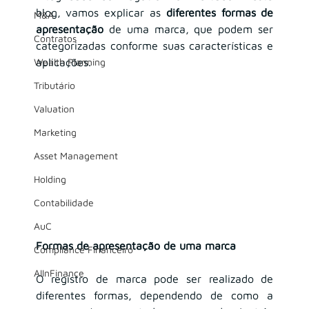
blog, vamos explicar as 
diferentes formas de 
M&A
apresentação
 de uma marca, que podem ser 
Contratos
categorizadas conforme suas características e 
Wealth Planning
aplicações.
Tributário
Valuation
Marketing
Asset Management
Holding
Contabilidade
AuC
Formas de apresentação de uma marca
Compliance Financeiro
AIInFinance
O registro de marca pode ser realizado de 
diferentes formas, dependendo de como a 