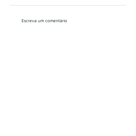
Escreva um comentário
Como saber se a minha marca já foi
registrada?