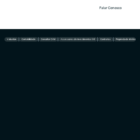
Falar Conosco
Notíc
ias
Valuation
Contabilidade
Consultor CVM
Assessores de Investimentos (AI)
Contratos
Propriedade Intelectual