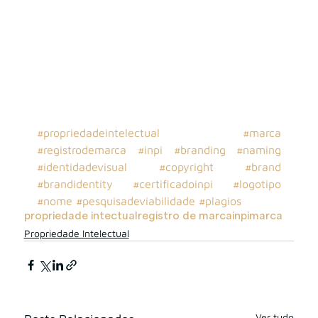
#propriedadeintelectual
#marca
#registrodemarca
#inpi
#branding
#naming
#identidadevisual
#copyright
#brand
#brandidentity
#certificadoinpi
#logotipo
#nome
#pesquisadeviabilidade
#plagios
propriedade intectual
registro de marca
inpi
marca
Propriedade Intelectual
Ver tudo