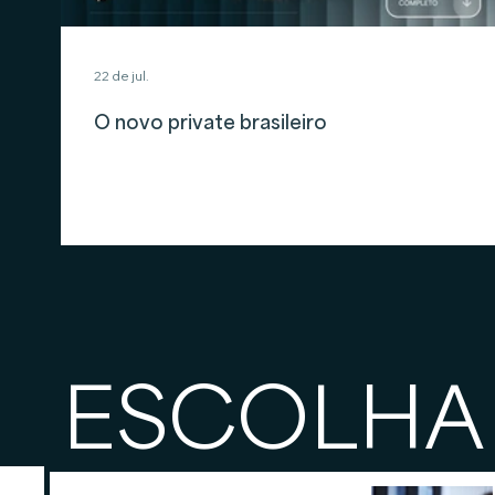
22 de jul.
O novo private brasileiro
ESCOLHA