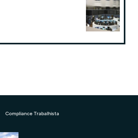
Como o planejamento tributário
pode fazer a diferença para
Consultorias ou Assessorias de
Investimentos
19 de ago. de 2025
Compliance Trabalhista