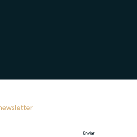
newsletter
bre novas postagens, eventos e também sobre nossos serviços.
Enviar