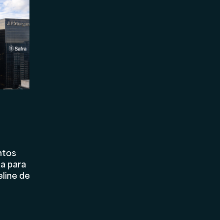
Marketing
Asset Management
Holding
ntos
a para
line de
adual de