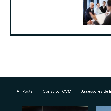
ANCORD: Número de Assessores de
Investimentos cresce 6,3% nos
últimos 12 meses
25 de ago. de 2025
All Posts
Consultor CVM
Assessores de I