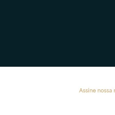
rot
Assine nossa 
Privacidade
Receba notificações so
e Cookies
ção
Email
e Privacidade e Proteção de
soais