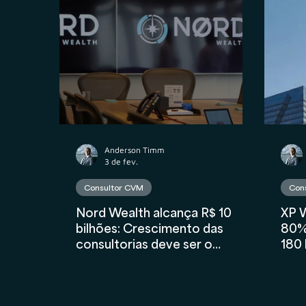
Propriedade Intelectual
M&A
Contr
Contabilidade
AuC
Compliance Fina
Anderson Timm
3 de fev.
Consultor CVM
Con
Nord Wealth alcança R$ 10
XP W
bilhões: Crescimento das
80%
consultorias deve ser o
180 
segredo para dobrar de
tamanho, diz Renato Breia