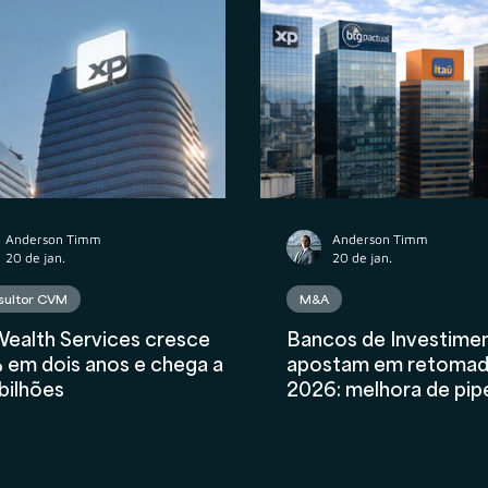
atos
Wealth Planning
Tributário
Valuation
nceiro
AIInFinance
Anderson Timm
Anderson Timm
20 de jan.
20 de jan.
sultor CVM
M&A
ealth Services cresce
Bancos de Investime
 em dois anos e chega a R$
apostam em retomad
bilhões
2026: melhora de pipe
M&As e reabertura gr
janela de equity/IPO