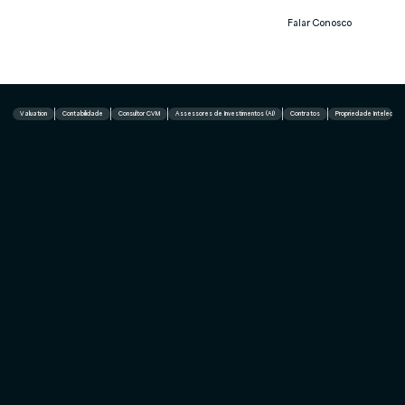
Falar Conosco
Notíc
ias
Valuation
Contabilidade
Consultor CVM
Assessores de Investimentos (AI)
Contratos
Propriedade Intelectual