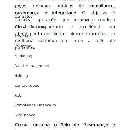
pelas melhores práticas de 
compliance, 
M&A
governança e integridade
. O objetivo é 
Contratos
valorizar operações que promovem conduta 
Wealth Planning
ética, transparência e excelência no 
atendimento ao cliente, além de incentivar a 
Tributário
melhoria contínua em toda a rede de 
Valuation
parceiros.
Marketing
Asset Management
Holding
Contabilidade
AuC
Compliance Financeiro
AIInFinance
Como funciona o Selo de Governança e 