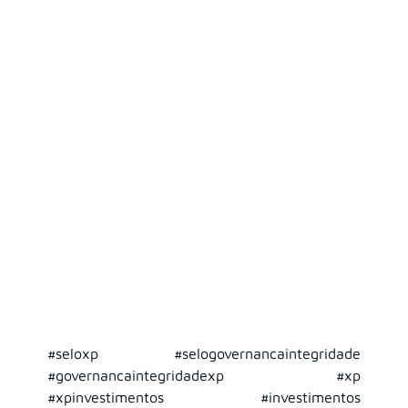
#seloxp
#selogovernancaintegridade
#governancaintegridadexp
#xp
#xpinvestimentos
#investimentos