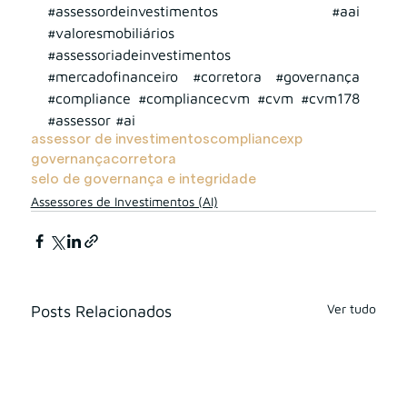
#assessordeinvestimentos
#aai
#valoresmobiliários
#assessoriadeinvestimentos
#mercadofinanceiro
#corretora
#governança
#compliance
#compliancecvm
#cvm
#cvm178
#assessor
#ai
assessor de investimentos
compliance
xp
governança
corretora
selo de governança e integridade
Assessores de Investimentos (AI)
Ver tudo
Posts Relacionados