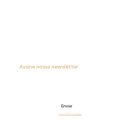
A
Proteção
Verita
de Dados
Inicial
Portal de Privacidade
Sobre
Política de Cookies
Soluções
Política de Privacidade e Proteção de Dados Pessoais
Blog
s
Contatos
Assine nossa newsletter
Receba notificações sobre novas postagens, eventos 
e também sobre nossos serviços.
Email
Enviar
Li e estou de acordo com o 
Aviso de Privacidade