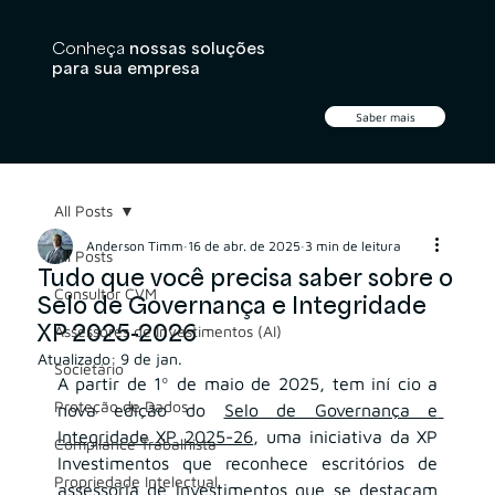
Conheça
nossas soluções
para sua empresa
Saber mais
All Posts
Anderson Timm
16 de abr. de 2025
3 min de leitura
All Posts
Tudo que você precisa saber sobre o
Consultor CVM
Selo de Governança e Integridade
XP 2025-2026
Assessores de Investimentos (AI)
Atualizado:
9 de jan.
Societário
A partir de 1º de maio de 2025, tem iní cio a 
Proteção de Dados
nova edição do 
Selo de Governança e 
Integridade XP 2025-26
, uma iniciativa da XP 
Compliance Trabalhista
Investimentos que reconhece escritórios de 
Propriedade Intelectual
assessoria de investimentos que se destacam 