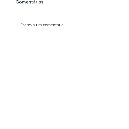
Comentários
Escreva um comentário
ANPD publica resolução sobre
atuação do encarregado de
proteção de dados (DPO)