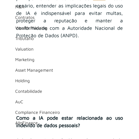
cenário, entender as implicações legais do uso 
M&A
de IA é indispensável para evitar multas, 
Contratos
proteger a reputação e manter a 
Wealth Planning
conformidade com a Autoridade Nacional de 
Proteção de Dados (ANPD).
Tributário
Valuation
Marketing
Asset Management
Holding
Contabilidade
AuC
Compliance Financeiro
Como a IA pode estar relacionada ao uso 
AIInFinance
indevido de dados pessoais?