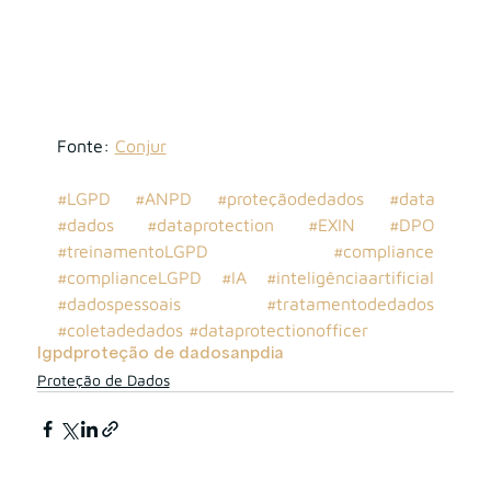
Fonte:
Conjur
#LGPD
#ANPD
#proteçãodedados
#data
#dados
#dataprotection
#EXIN
#DPO
#treinamentoLGPD
#compliance
#complianceLGPD
#IA
#inteligênciaartificial
#dadospessoais
#tratamentodedados
#coletadedados
#dataprotectionofficer
lgpd
proteção de dados
anpd
ia
Proteção de Dados