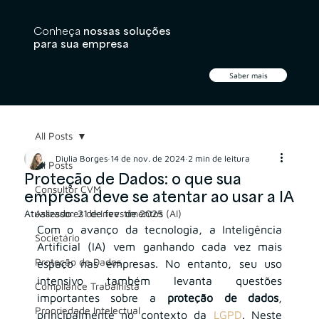
Conheça
nossas soluções
para sua empresa
Saber mais
All Posts
Diulia Borges
14 de nov. de 2024
2 min de leitura
All Posts
Proteção de Dados: o que sua
Consultor CVM
empresa deve se atentar ao usar a IA
Atualizado:
Assessores de Investimentos (AI)
21 de fev. de 2025
Com o avanço da tecnologia, a Inteligência 
Societário
Artificial (IA) vem ganhando cada vez mais 
Proteção de Dados
espaço nas empresas. No entanto, seu uso 
intensivo também levanta questões 
Compliance Trabalhista
importantes sobre a 
proteção de dados
, 
Propriedade Intelectual
principalmente no contexto da
LGPD
. Neste 