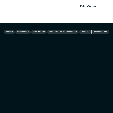
Falar Conosco
Notíc
ias
Valuation
Contabilidade
Consultor CVM
Assessores de Investimentos (AI)
Contratos
Propriedade Intelectual