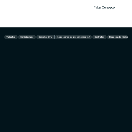
Falar Conosco
Notíc
ias
Valuation
Contabilidade
Consultor CVM
Assessores de Investimentos (AI)
Contratos
Propriedade Intelectual