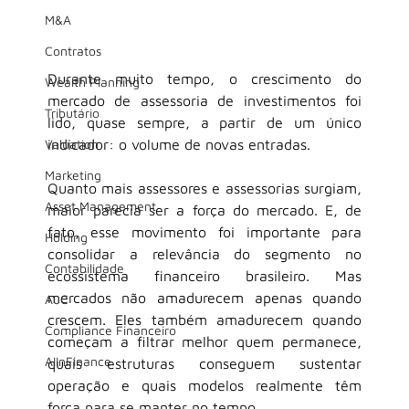
M&A
Contratos
Durante muito tempo, o crescimento do 
Wealth Planning
mercado de assessoria de investimentos foi 
Tributário
lido, quase sempre, a partir de um único 
indicador: o volume de novas entradas.
Valuation
Marketing
Quanto mais assessores e assessorias surgiam, 
Asset Management
maior parecia ser a força do mercado. E, de 
fato, esse movimento foi importante para 
Holding
consolidar a relevância do segmento no 
Contabilidade
ecossistema financeiro brasileiro. Mas 
mercados não amadurecem apenas quando 
AuC
crescem. Eles também amadurecem quando 
Compliance Financeiro
começam a filtrar melhor quem permanece, 
AIInFinance
quais estruturas conseguem sustentar 
operação e quais modelos realmente têm 
força para se manter no tempo.