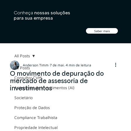
Conheça
nossas soluções
para sua empresa
Saber mais
All Posts
Anderson Timm
7 de mai.
4 min de leitura
All Posts
O movimento de depuração do
Consultor CVM
mercado de assessoria de
investimentos
Assessores de Investimentos (AI)
Societário
Proteção de Dados
Compliance Trabalhista
Propriedade Intelectual