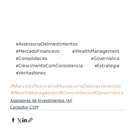
#AssessoriaDeInvestimentos
#MercadoFinanceiro
#WealthManagement
#Consolidacao
#Governanca
#CrescimentoComConsistencia
#Estrategia
#VeritasNews
#MercadoFinanceiro
#AssessoriaDeInvestimentos
#WealthManagement
#Consolidacao
#Governanca
Assessores de Investimentos (AI)
Consultor CVM