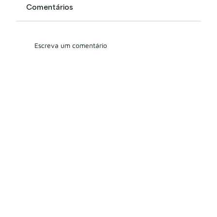
Comentários
Escreva um comentário
Nova aceleração dos M&As no
mercado de investimentos em
2026: Manchester compra Remora
Capital