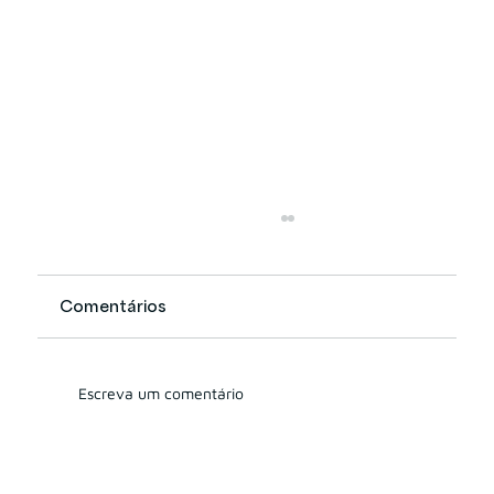
Comentários
Escreva um comentário
Com R$ 160 bi em AUC incorporado