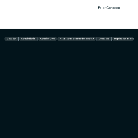
Falar Conosco
Notíc
ias
Valuation
Contabilidade
Consultor CVM
Assessores de Investimentos (AI)
Contratos
Propriedade Intelectual