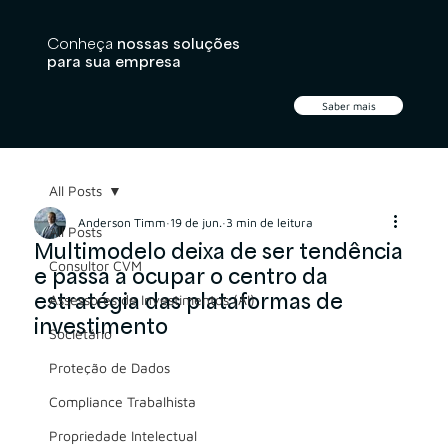
Conheça
nossas soluções
para sua empresa
Saber mais
All Posts
Anderson Timm
19 de jun.
3 min de leitura
All Posts
Multimodelo deixa de ser tendência
Consultor CVM
e passa a ocupar o centro da
estratégia das plataformas de
Assessores de Investimentos (AI)
investimento
Societário
Proteção de Dados
Compliance Trabalhista
Propriedade Intelectual