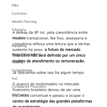
M&A
Contratos
Wealth Planning
Tributário
A defesa da XP Inc. pela coexistência entre 
Valuation
modelo transacional, fee fixo, assessoria e 
consultoria reforça uma leitura que a Veritas 
Marketing
sustenta há anos:
 o futuro do mercado 
Asset Management
financeiro não será definido por um único 
modelo de atendimento ou remuneração.
Holding
Contabilidade
Já falávamos sobre isso há algum tempo.
AuC
O avanço do multimodelo no mercado 
Compliance Financeiro
financeiro brasileiro deixou de ser uma 
AIInFinance
discussão conceitual e passou a ocupar o 
centro da estratégia das grandes plataformas 
de investimento.