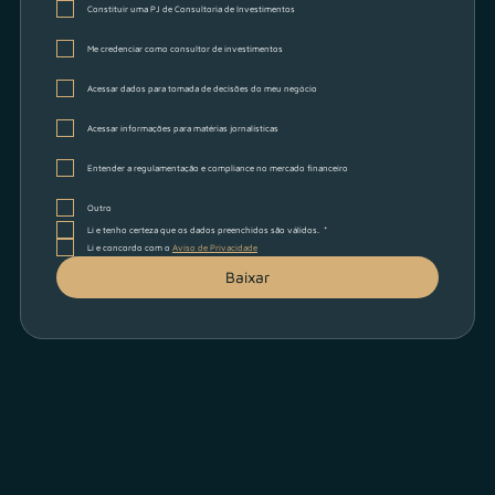
Constituir uma PJ de Consultoria de Investimentos
Me credenciar como consultor de investimentos
Acessar dados para tomada de decisões do meu negócio
Acessar informações para matérias jornalísticas
Entender a regulamentação e compliance no mercado financeiro
Outro
Li e tenho certeza que os dados preenchidos são válidos.
*
Li e concordo com o 
Aviso de Privacidade
Baixar