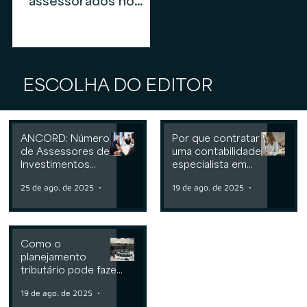
assessorados no
mercado de
assessoria de
investimentos em
2026
ESCOLHA DO EDITOR
ANCORD: Número
Por que contratar
de Assessores de
uma contabilidade
Investimentos
especialista em
cresce 6,3% nos
assessoria de
25 de ago. de 2025
2 min de leitura
19 de ago. de 2025
2 min de leit
últimos 12 meses
investimentos
Como o
planejamento
tributário pode fazer
a diferença para
19 de ago. de 2025
2 min de leitura
Consultorias ou