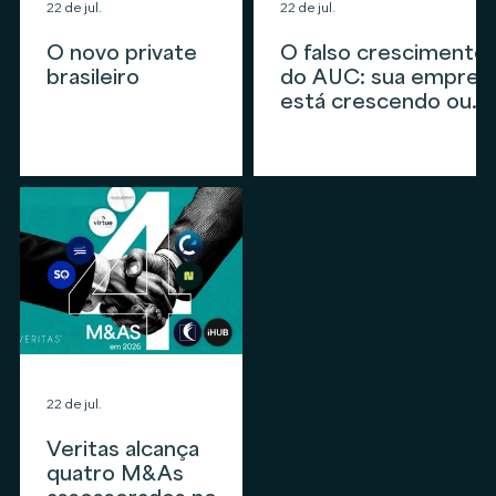
22 de jul.
22 de jul.
O novo private
O falso crescimento
brasileiro
do AUC: sua empres
está crescendo ou
apenas
acompanhando o
mercado?
22 de jul.
Veritas alcança
quatro M&As