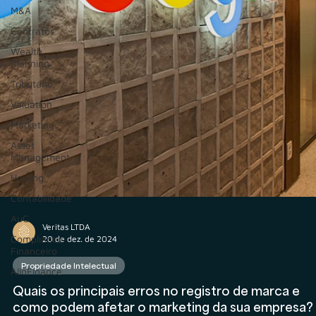
M&A
Contratos
Wealth
Planning
Tributário
Valuation
Marketing
Asset
Management
Holding
Contabilidade
AuC
Compliance
Financeiro
AIInFinance