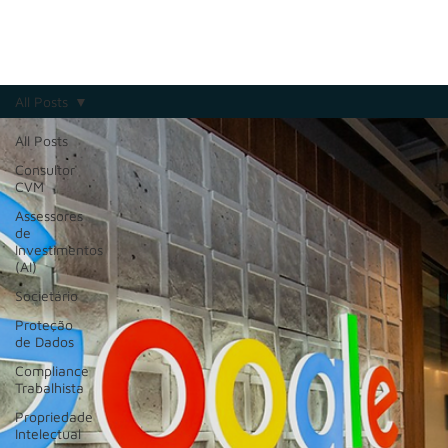
All Posts
All Posts
Consultor
CVM
Assessores
de
Investimentos
(AI)
Societário
Proteção
de Dados
Compliance
Trabalhista
Propriedade
Intelectual