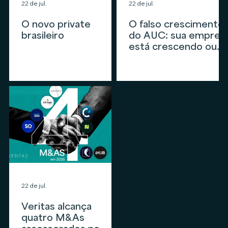
22 de jul.
22 de jul.
O novo private
O falso crescimento
brasileiro
do AUC: sua empres
está crescendo ou
apenas
acompanhando o
mercado?
22 de jul.
Veritas alcança
quatro M&As