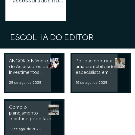
assessorados no
mercado de
assessoria de
investimentos em
2026
ESCOLHA DO EDITOR
ANCORD: Número
Por que contratar
de Assessores de
uma contabilidade
Investimentos
especialista em
cresce 6,3% nos
assessoria de
25 de ago. de 2025
2 min de leitura
19 de ago. de 2025
2 min de leit
últimos 12 meses
investimentos
Como o
planejamento
tributário pode fazer
a diferença para
19 de ago. de 2025
2 min de leitura
Consultorias ou