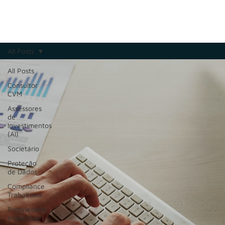
All Posts
All Posts
Consultor
CVM
Assessores
de
Investimentos
(AI)
Societário
Proteção
de Dados
Compliance
Trabalhista
Propriedade
Intelectual