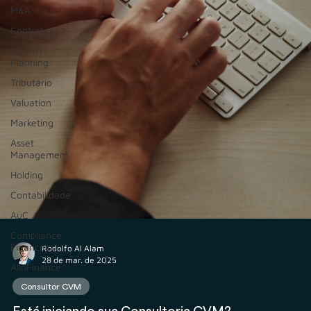
M&A
Contratos
Wealth
Planning
Tributário
Valuation
Marketing
Asset
Management
Holding
Contabilidade
AuC
Compliance
Financeiro
AIInFinance
Rodolfo Al Alam
28 de mar. de 2025
Consultor CVM