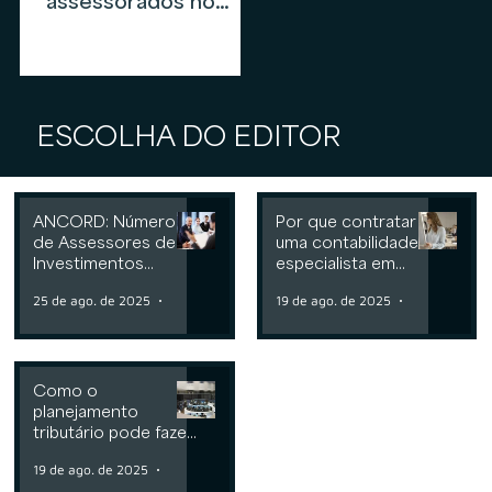
assessorados no
mercado de
assessoria de
investimentos em
2026
ESCOLHA DO EDITOR
ANCORD: Número
Por que contratar
de Assessores de
uma contabilidade
Investimentos
especialista em
cresce 6,3% nos
assessoria de
25 de ago. de 2025
2 min de leitura
19 de ago. de 2025
2 min de leit
últimos 12 meses
investimentos
Como o
planejamento
tributário pode fazer
a diferença para
19 de ago. de 2025
2 min de leitura
Consultorias ou