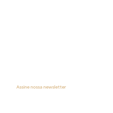
A
Proteção
Verita
de Dados
Inicial
Portal de Privacidade
Sobre
Política de Cookies
Soluções
Política de Privacidade e Proteção de Dados Pessoais
Blog
s
Contatos
Assine nossa newsletter