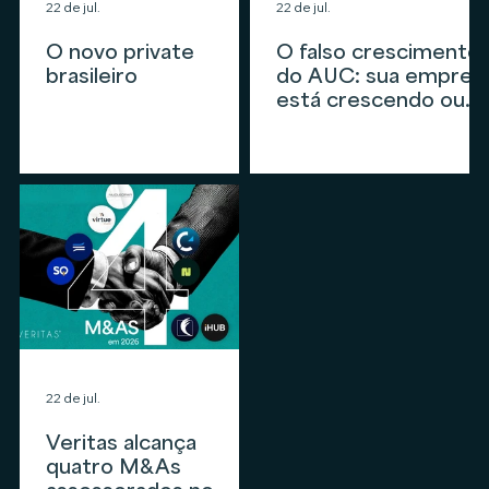
22 de jul.
22 de jul.
O novo private
O falso crescimento
brasileiro
do AUC: sua empres
está crescendo ou
apenas
acompanhando o
mercado?
22 de jul.
Veritas alcança
quatro M&As